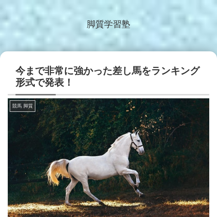
脚質学習塾
今まで非常に強かった差し馬をランキング
形式で発表！
競馬 脚質