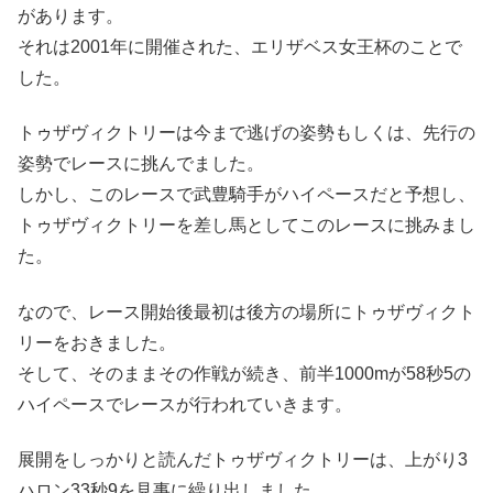
があります。
それは2001年に開催された、エリザベス女王杯のことで
した。
トゥザヴィクトリーは今まで逃げの姿勢もしくは、先行の
姿勢でレースに挑んでました。
しかし、このレースで武豊騎手がハイペースだと予想し、
トゥザヴィクトリーを差し馬としてこのレースに挑みまし
た。
なので、レース開始後最初は後方の場所にトゥザヴィクト
リーをおきました。
そして、そのままその作戦が続き、前半1000mが58秒5の
ハイペースでレースが行われていきます。
展開をしっかりと読んだトゥザヴィクトリーは、上がり3
ハロン33秒9を見事に繰り出しました。