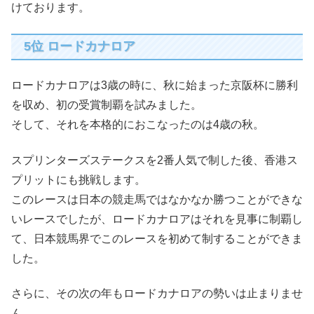
けております。
5位 ロードカナロア
ロードカナロアは3歳の時に、秋に始まった京阪杯に勝利
を収め、初の受賞制覇を試みました。
そして、それを本格的におこなったのは4歳の秋。
スプリンターズステークスを2番人気で制した後、香港ス
プリットにも挑戦します。
このレースは日本の競走馬ではなかなか勝つことができな
いレースでしたが、ロードカナロアはそれを見事に制覇し
て、日本競馬界でこのレースを初めて制することができま
した。
さらに、その次の年もロードカナロアの勢いは止まりませ
ん。