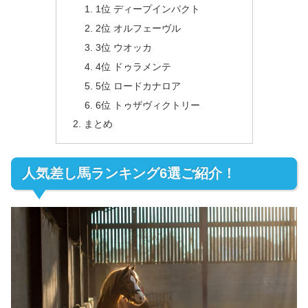
1位 ディープインパクト
2位 オルフェーヴル
3位 ウオッカ
4位 ドゥラメンテ
5位 ロードカナロア
6位 トゥザヴィクトリー
まとめ
人気差し馬ランキング6選ご紹介！