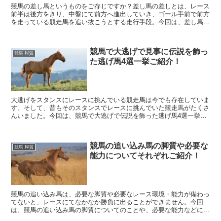
競馬の差し馬というものをご存じですか？差し馬の差しとは、レース
前半は後方をきり、中盤にて前方へ進出していき、ゴール手前で前方
を走っている競走馬を追い抜こうとする走行手段。今回は、差し馬で
ある競走馬や優位・不利になるレース条件をご紹介します。
競馬で大逃げで見事に伝説を飾っ
競馬 脚質
た逃げ馬4選一挙ご紹介！
大逃げをスタンスにレースに挑んでいる競走馬は今でも存在していま
す。そして、昔もそのスタンスでレースに挑んでいた競走馬がたくさ
んいました。今回は、競馬で大逃げで伝説を飾った逃げ馬4選一挙ご
紹介いたします。
競馬の追い込み馬の脚質や必要な
競馬 脚質
能力についてそれぞれご紹介！
競馬の追い込み馬は、必要な脚質や必要なレース環境・能力が備わっ
てないと、レースにてなかなか勝負に出ることができません。今回
は、競馬の追い込み馬の脚質についてのことや、必要な能力などにつ
いてそれぞれご紹介させていただきます。