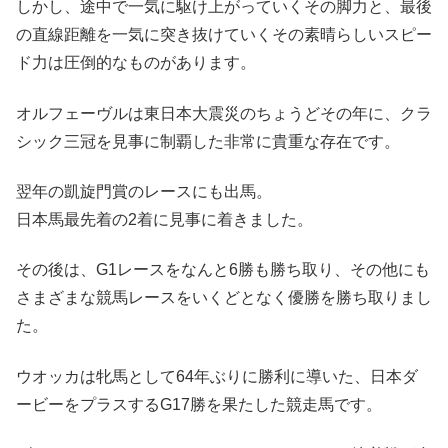
しかし、途中で一気に駆け上がっていくその脚力と、最後
の直線距離を一気に突き抜けていくその素晴らしいスピー
ド力は圧倒的なものがあります。
オルフェーヴルは東日本大震災のちょうどその年に、クラ
シック三冠を見事に制覇した非常に貴重な存在です。
翌年の凱旋門賞のレースにも出馬。
日本馬最先着の2着に見事に着きました。
その後は、G1レースをなんと6勝も勝ち取り、その他にも
さまざまな競馬レースをいくどとなく優勝を勝ち取りまし
た。
ウオッカは牝馬として64年ぶりに勝利に導いた、日本ダ
ービーをプラスするG17勝を果たした競走馬です。