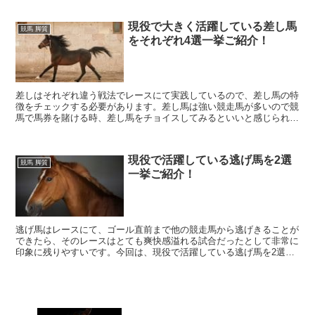
現役で大きく活躍している差し馬
競馬 脚質
をそれぞれ4選一挙ご紹介！
差しはそれぞれ違う戦法でレースにて実践しているので、差し馬の特
徴をチェックする必要があります。差し馬は強い競走馬が多いので競
馬で馬券を賭ける時、差し馬をチョイスしてみるといいと感じられま
す。今回は、現役で活躍している差し馬4選ご紹介します。
現役で活躍している逃げ馬を2選
競馬 脚質
一挙ご紹介！
逃げ馬はレースにて、ゴール直前まで他の競走馬から逃げきることが
できたら、そのレースはとても爽快感溢れる試合だったとして非常に
印象に残りやすいです。今回は、現役で活躍している逃げ馬を2選ご
紹介いたします。