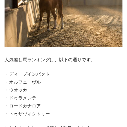
人気差し馬ランキングは、以下の通りです。
・ディープインパクト
・オルフェーヴル
・ウオッカ
・ドゥラメンテ
・ロードカナロア
・トゥザヴィクトリー