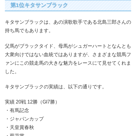
第1位キタサンブラック
キタサンブラックは、あの演歌歌手である北島三郎さんの
持ち馬でもあります。
父馬がブラックタイド、母馬がシュガーハートとなんとも
大衆向けではない血統ではありますが、さまざまな競馬フ
ァンにこの競走馬の大きな魅力をレースにて見せてくれま
した。
キタサンブラックの実績は、以下の通りです。
実績 20戦 12勝（GI7勝）
・有馬記念
・ジャパンカップ
・天皇賞春秋
・菊花賞