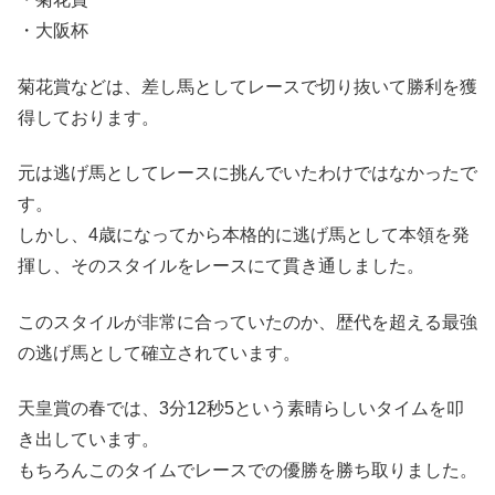
・大阪杯
菊花賞などは、差し馬としてレースで切り抜いて勝利を獲
得しております。
元は逃げ馬としてレースに挑んでいたわけではなかったで
す。
しかし、4歳になってから本格的に逃げ馬として本領を発
揮し、そのスタイルをレースにて貫き通しました。
このスタイルが非常に合っていたのか、歴代を超える最強
の逃げ馬として確立されています。
天皇賞の春では、3分12秒5という素晴らしいタイムを叩
き出しています。
もちろんこのタイムでレースでの優勝を勝ち取りました。