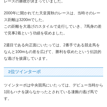
レースの勝敗が決まっていました。
2000年に開かれてた天皇賞秋のレースは、当時そのレー
ス距離は3200mでした。
この距離を大逃げのスタイルで走行していき、7馬身の差
で見事2着という功績を収めました。
2週目である向正面にいたっては、2番手である競走馬を
なんと100mもの差を広げて、勝利を収めたという伝説的
な逃げを披露しています。
2位ツインターボ
ツインターボは中央競馬にいたっては、デビュー当時から
1回もハナを譲らなかったとされている凄腕の逃げ馬で
す。