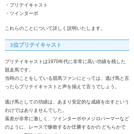
・プリテイキャスト
・ツインターボ
これらのことについて詳しく説明いたします。
1位プリテイキャスト
プリテイキャストは1970年代に非常に高い功績を残した
競走馬です。
当時のことをしている競馬ファンにとっては、逃げ馬と言
ったらプリテイキャストと声を揃えて言うでしょう。
逃げ馬としての功績は、あまり安定的な成績を出すという
わけではありませんでした。
落差が非常に激しく、ツインターボやメジロパーマーなど
のように、レースで惨敗するか圧勝するかの どちらかで