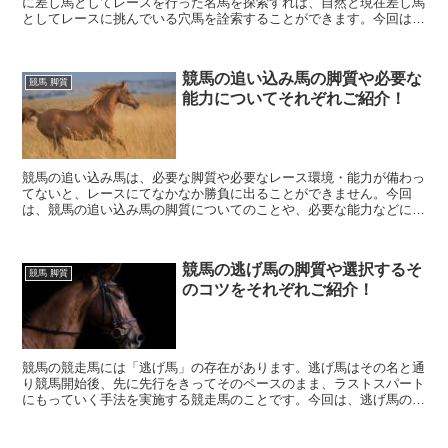
に差し馬としてレースを行った名馬を探索すれば、自然と現在差し馬
としてレースに挑んでいる穴馬を詮索することができます。今回は、
非常に強かった差し馬をランキング形式で発表します。
競馬の追い込み馬の脚質や必要な
競馬 脚質
能力についてそれぞれご紹介！
競馬の追い込み馬は、必要な脚質や必要なレース環境・能力が備わっ
てないと、レースにてなかなか勝負に出ることができません。今回
は、競馬の追い込み馬の脚質についてのことや、必要な能力などにつ
いてそれぞれご紹介させていただきます。
競馬の逃げ馬の脚質や選択するそ
競馬 脚質
のコツをそれぞれご紹介！
競馬の競走馬には「逃げ馬」の存在があります。逃げ馬はその名と通
り競馬開始後、先に先行をきってそのペースのまま、ラストスパート
にもっていく手法を実施する競走馬のことです。今回は、逃げ馬の脚
質や選択するそのコツをそれぞれご紹介します