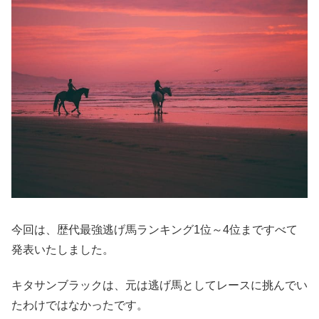
今回は、歴代最強逃げ馬ランキング1位～4位まですべて
発表いたしました。
キタサンブラックは、元は逃げ馬としてレースに挑んでい
たわけではなかったです。