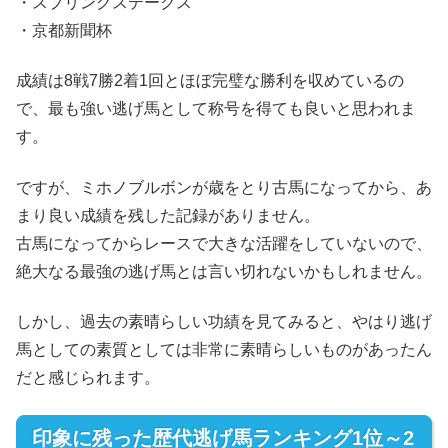
・スプリングステークス
・京都新聞杯
成績は8戦7勝2着1回とほぼ完璧な勝利を収めているの
で、最も強い逃げ馬として称号を得ても良いと思われま
す。
ですが、ミホノブルボンが歳をとり古馬になってから、あ
まり良い成績を残した記録がありません。
古馬になってからレースで大きな活躍をしていないので、
絶大なる最強の逃げ馬とは言い切れないかもしれません。
しかし、過去の素晴らしい功績を見てみると、やはり逃げ
馬としての素質としては非常に素晴らしいものがあったん
だと感じられます。
印象に残った歴代逃げ馬ランキング1位～2