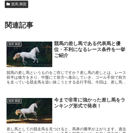
競馬 脚質
関連記事
競馬の差し馬である代表馬と優
競馬 脚質
位・不利になるレース条件を一挙
ご紹介
競馬の差し馬というものをご存じですか？差し馬の差しとは、レース
前半は後方をきり、中盤にて前方へ進出していき、ゴール手前で前方
を走っている競走馬を追い抜こうとする走行手段。今回は、差し馬で
ある競走馬や優位・不利になるレース条件をご紹介します。
今まで非常に強かった差し馬をラ
競馬 脚質
ンキング形式で発表！
差し馬としての競走馬を見つけると、馬券の勝率が上がります。過去