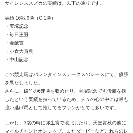
サイレンススズカの実績は、以下の通りです。
実績 16戦 9勝（GI1勝）
・宝塚記念
・毎日王冠
・金鯱賞
・小倉大賞典
・中山記念
この競走馬はバレンタインステークスのレースにて、優勝
を果たしました。
さらに、破竹の6連勝を収めたり、宝塚記念でも優勝を残
したという実績を持っているため、人々の心の中には最も
強い逃げ馬として推してるファンがとても多いです。
しかし、3歳の時に弥生賞で敗北したり、天皇賞秋の他に
マイルチャンピオンシップ、またダービーなどこれらのレ